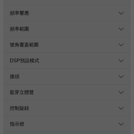
頻率響應
頻率範圍
號角覆蓋範圍
DSP預設模式
接頭
藍芽立體聲
控制旋鈕
指示燈