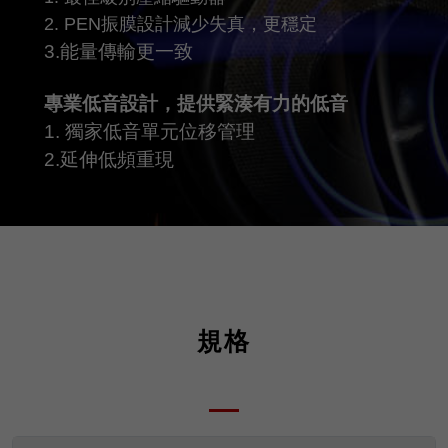
2. PEN振膜設計減少失真，更穩定
3.能量傳輸更一致
專業低音設計，提供緊湊有力的低音
1. 獨家低音單元位移管理
2.延伸低頻重現
規格