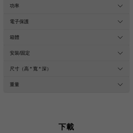
功率
電子保護
箱體
安裝/固定
尺寸（高 * 寬 * 深）
重量
下載