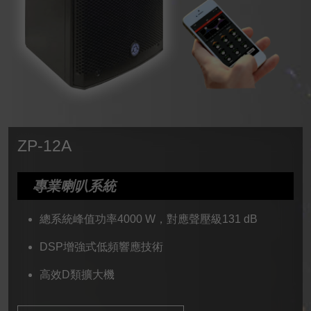
ZP-12A
專業喇叭系統
總系統峰值功率4000 W，對應聲壓級131 dB
DSP增強式低頻響應技術
高效D類擴大機