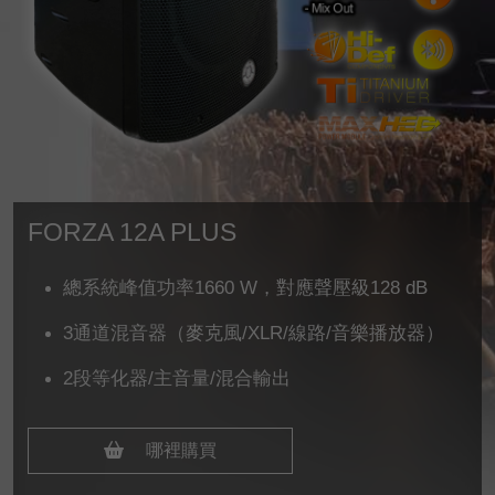
FORZA 12A PLUS
總系統峰值功率1660 W，對應聲壓級128 dB
3通道混音器（麥克風/XLR/線路/音樂播放器）
2段等化器/主音量/混合輸出
哪裡購買