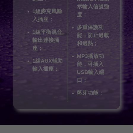
示輸入信號強
1組麥克風輸
度；
入插座；
多重保護功
1組平衡混音
能，防止過載
輸出連接插
和過熱；
座；
MP3播放功
1組AUX輔助
能，可插入
輸入插座；
USB輸入端
口；
藍芽功能；