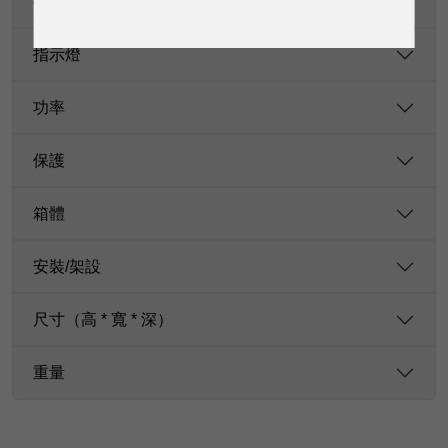
控制旋鈕
指示燈
功率
保護
箱體
安裝/架設
尺寸（高 * 寬 * 深）
重量