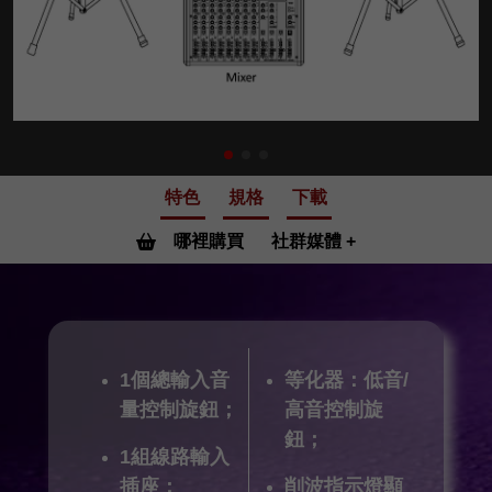
特色
規格
下載
哪裡購買
社群媒體
1個總輸入音
等化器：低音/
量控制旋鈕；
高音控制旋
鈕；
1組線路輸入
插座；
削波指示燈顯