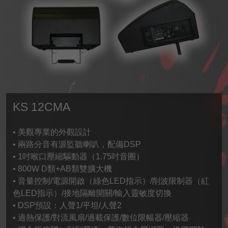
KS 12CMA
• 美觀專業的外觀設計
• 兩路分音有源監聽喇叭，配備DSP
• 1吋喉口壓縮驅動器（1.75吋音圈）
• 800W D類+AB類雙擴大機
• 音量控制/電源開啟（綠色LED指示）/削波限制器（紅
色LED指示）/接地隔離開關/輸入靈敏度切換
• DSP預設：人聲1/平坦/人聲2
• 過熱保護/對流風扇/過載保護/數位限幅器/壓縮器