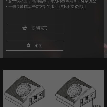
• 膠合板箱體，耐刮黑漆，帶泡棉金屬網罩，橡膠腳墊
• 一個金屬標準桿裝支架/同時可作把手支架使用
哪裡購買
詢問