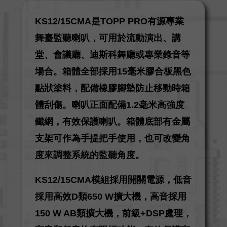
KS12/15CMA是TOPP PRO有源專業
舞臺監聽喇叭，可用於流動演出、講
堂、會議廳、迪斯科舞廳或專業錄音等
場合。箱體全部採用15毫米膠合板黑色
點狀塗料，配備橡膠腳墊防止移動時箱
體刮傷。喇叭正面配備1.2毫米高強度
鐵網，有效保護喇叭。箱體底部有金屬
支架可作為手提把手使用，也可改變角
度來調整系統的監聽角度。
KS12/15CMA模組採用開關電源，低音
採用高效D類650 W擴大機，高音採用
150 W AB類擴大機，前級+DSP處理，