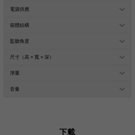
電源供應
箱體結構
監聽角度
尺寸（高 × 寬 × 深）
淨重
音量
下載