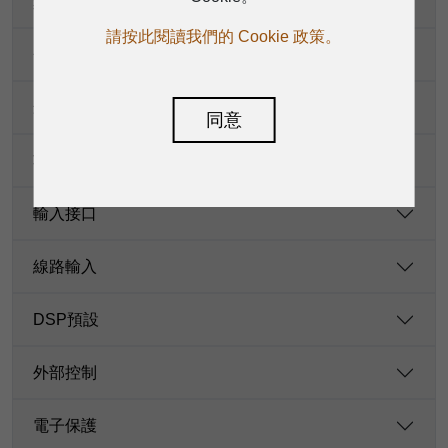
頻率響應
請按此閱讀我們的 Cookie 政策。
分頻频率
最大聲壓級
同意
功率額定值
輸入接口
線路輸入
DSP預設
外部控制
電子保護