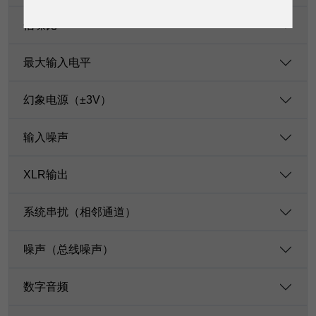
信噪比
最大输入电平
幻象电源（±3V）
输入噪声
XLR输出
系统串扰（相邻通道）
噪声（总线噪声）
数字音频