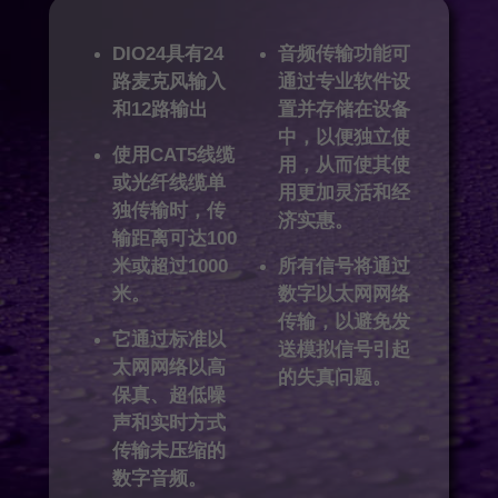
DIO24具有24
音频传输功能可
路麦克风输入
通过专业软件设
和12路输出
置并存储在设备
中，以便独立使
使用CAT5线缆
用，从而使其使
或光纤线缆单
用更加灵活和经
独传输时，传
济实惠。
输距离可达100
米或超过1000
所有信号将通过
米。
数字以太网网络
传输，以避免发
它通过标准以
送模拟信号引起
太网网络以高
的失真问题。
保真、超低噪
声和实时方式
传输未压缩的
数字音频。