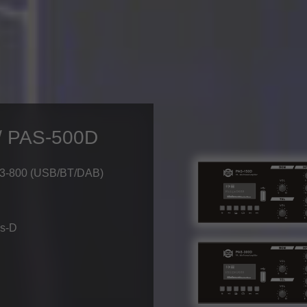
/ PAS-500D
3-800 (USB/BT/DAB)
ss-D