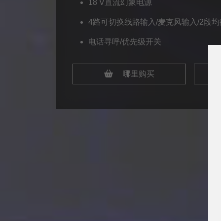
18 V直流幻象电源
4路可切换线路输入/麦克风输入/2段均
电话寻呼/优先级开关
哪里购买