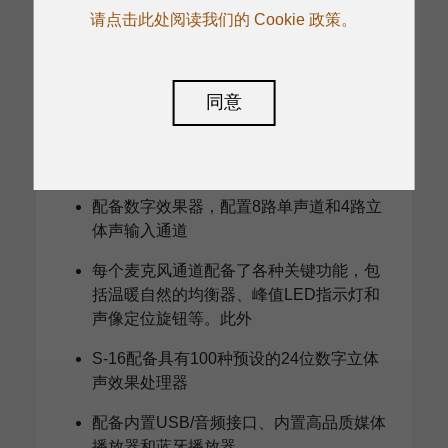
请点击此处阅读我们的 Cookie 政策。
S-16M
同意
S-16m是一款极其灵活、超低噪音的16通
道紧凑型集成现场调音台
配备数字效果器，配置8路单声道和4路立
体声输入通道
每个麦克风通道配备了各种关键功能，包
括温暖自然的均衡器、峰值LED指示灯和
声像定位旋钮等。此外
S-16配备具有100种预设的24位数字立体
声效果处理器
配备内置USB/音频接口、内置高品质媒体
播放器和蓝牙播放器