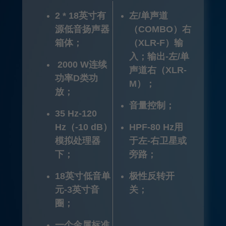
2 * 18英寸有
左/单声道
源低音扬声器
（COMBO）右
箱体；
（XLR-F）输
入；输出-左/单
2000 W连续
声道右（XLR-
功率D类功
M）；
放；
音量控制；
35 Hz-120
Hz（-10 dB）
HPF-80 Hz用
模拟处理器
于左-右卫星或
下；
旁路；
18英寸低音单
极性反转开
元-3英寸音
关；
圈；
一个金属标准