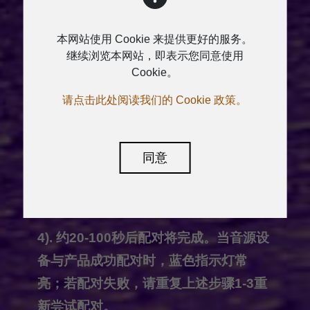
主音箱。
本网站使用 Cookie 来提供更好的服务。
2). 轻按主音箱上的配对按钮，您将听到
继续浏览本网站，即表示您同意使用
Cookie。
一声提示音（咚），随后蓝色指示灯开
始闪烁，表示已进入配对状态。
请点击此处阅读我们的 Cookie 政策。
3). 在音频设备上开启蓝牙功能，随后搜
同意
索并选择"MegaSys 1"开始配对
（iPhone、iPad、蓝牙适配器等音频设
备无需配对密码）。
4). 约20-100秒后配对将完成。当音源设
备与产品成功配对时，蓝色指示灯常
亮；若配对失败，请重复上述步骤1-3重
新尝试配对。